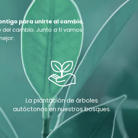
ntigo para unirte al cambio
,
 del cambio. Junto a ti vamos
ejor:
La plantación de árboles
autóctonos en nuestros bosques.