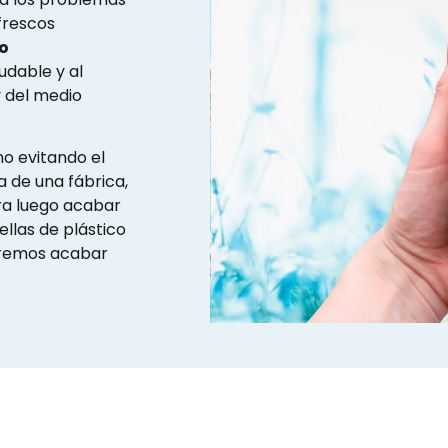
frescos
co
udable y al
 del medio
no evitando el
a de una fábrica,
ra luego acabar
llas de plástico
ueremos acabar