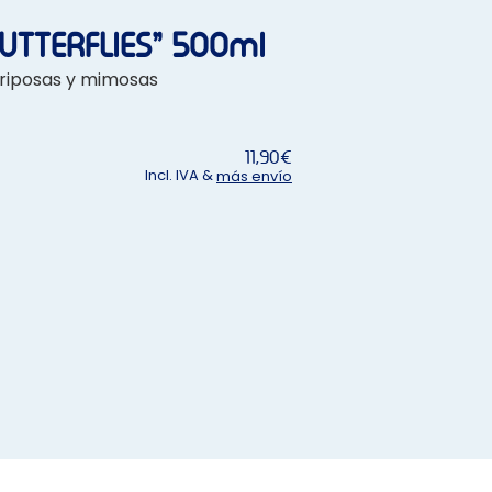
“BUTTERFLIES” 500ml
ariposas y mimosas
11,90
€
Incl. IVA &
más envío