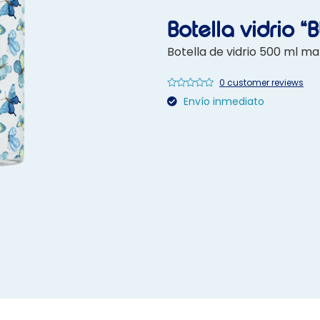
Botella vidrio 
Botella de vidrio 500 ml m
0
customer reviews
Rated
Envío inmediato
0
out
of
5